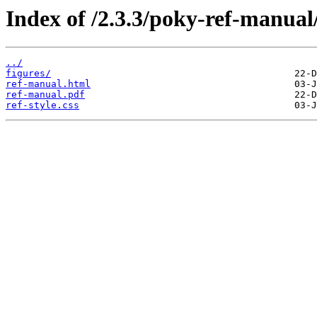
Index of /2.3.3/poky-ref-manual
../
figures/
ref-manual.html
ref-manual.pdf
ref-style.css