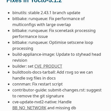
Fixes in Yocto-5.1.2
binutils: stable 2.43.1 branch update
bitbake: runqueue: Fix performance of
multiconfigs with large overlap
bitbake: runqueue: Fix scenetask processing
performance issue
bitbake: runqueue: Optimise setscene loop
processing
build-appliance-image: Update to styhead head
revision
builder: set
CVE_PRODUCT
buildtools-docs-tarball: Add rsvg so we can
handle svg files in docs
connman: Fix restart script
contributor-guide: submit-changes.rst: suggest
to remove the git signature
cve-update-nvd2-native: Handle
BB_NO_NETWORK
and missing db