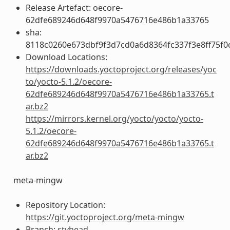
Release Artefact: oecore-
62dfe689246d648f9970a5476716e486b1a33765
sha:
8118c0260e673dbf9f3d7cd0a6d8364fc337f3e8ff75f
Download Locations:
https://downloads.yoctoproject.org/releases/yoc
to/yocto-5.1.2/oecore-
62dfe689246d648f9970a5476716e486b1a33765.t
ar.bz2
https://mirrors.kernel.org/yocto/yocto/yocto-
5.1.2/oecore-
62dfe689246d648f9970a5476716e486b1a33765.t
ar.bz2
meta-mingw
Repository Location:
https://git.yoctoproject.org/meta-mingw
Branch:
styhead