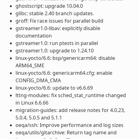
ghostscript: upgrade 10.04.0
glibc: stable 2.40 branch updates.
groff: Fix race issues for parallel build
gstreamer1.0-libav: explicitly disable
documentation
gstreamer1.0: run ptests in parallel
gstreamer1.0: upgrade to 1.24.10
linux-yocto/6.6: bsp/genericarm64: disable
ARM64_SME
linux-yocto/6.6: genericarm64.cfg: enable
CONFIG_DMA_CMA
linux-yocto/6.6: update to v6.6.69
lttng-modules: fix sched_stat_runtime changed
in Linux 6.6.66
migration-guides: add release notes for 4.0.23,
5.0.4, 5.0.5 and 5.1.1
oeqa/ssh: Improve performance and log sizes
oeqa/utils/gitarchive: Return tag name and