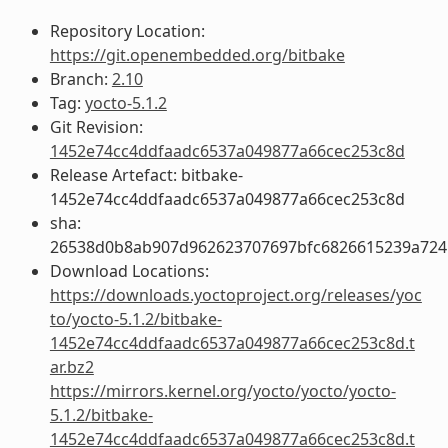
Repository Location:
https://git.openembedded.org/bitbake
Branch:
2.10
Tag:
yocto-5.1.2
Git Revision:
1452e74cc4ddfaadc6537a049877a66cec253c8d
Release Artefact: bitbake-
1452e74cc4ddfaadc6537a049877a66cec253c8d
sha:
26538d0b8ab907d962623707697bfc6826615239a724
Download Locations:
https://downloads.yoctoproject.org/releases/yoc
to/yocto-5.1.2/bitbake-
1452e74cc4ddfaadc6537a049877a66cec253c8d.t
ar.bz2
https://mirrors.kernel.org/yocto/yocto/yocto-
5.1.2/bitbake-
1452e74cc4ddfaadc6537a049877a66cec253c8d.t