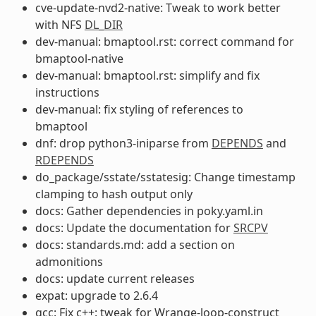
cve-update-nvd2-native: Tweak to work better
with NFS
DL_DIR
dev-manual: bmaptool.rst: correct command for
bmaptool-native
dev-manual: bmaptool.rst: simplify and fix
instructions
dev-manual: fix styling of references to
bmaptool
dnf: drop python3-iniparse from
DEPENDS
and
RDEPENDS
do_package/sstate/sstatesig: Change timestamp
clamping to hash output only
docs: Gather dependencies in poky.yaml.in
docs: Update the documentation for
SRCPV
docs: standards.md: add a section on
admonitions
docs: update current releases
expat: upgrade to 2.6.4
gcc: Fix c++: tweak for Wrange-loop-construct