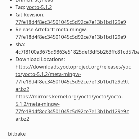
Tag:
yocto-5.1.2
Git Revision:
77fe18d4f8ec34501045c5d92ce7e13b1bd129e9
Release Artefact: meta-mingw-
77fe18d4f8ec34501045c5d92ce7e13b1bd129e9
sha:
4c7f8100a3675d9863e51825def3df5b263ffc81cd57b
Download Locations:
https://downloads.yoctoproject.org/releases/yoc
to/yocto-5.1.2/meta-mingw-
77fe18d4f8ec34501045c5d92ce7e13b1bd129e9.t
ar.bz2
https://mirrors.kernel.org/yocto/yocto/yocto-
5.1.2/meta-mingw-
77fe18d4f8ec34501045c5d92ce7e13b1bd129e9.t
ar.bz2
bitbake