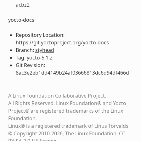
ar.bz2
yocto-docs
Repository Location:
https://git.yoctoproject.org/yocto-docs
Branch:
styhead
Tag:
yocto-5.1.2
Git Revision:
8ac3e2eb1dd4149b24af03666813dc6d94df466d
A Linux Foundation Collaborative Project.
All Rights Reserved. Linux Foundation® and Yocto
Project® are registered trademarks of the Linux
Foundation.
Linux® is a registered trademark of Linus Torvalds.
© Copyright 2010-2026, The Linux Foundation, CC-
BY-SA-2.0-UK license