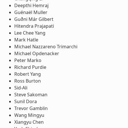
Deepthi Hemraj
Guénaël Muller
Guðni Már Gilbert
Hitendra Prajapati
Lee Chee Yang
Mark Hatle
Michael Nazzareno Trimarchi
Michael Opdenacker
Peter Marko
Richard Purdie
Robert Yang
Ross Burton
Sid-Ali
Steve Sakoman
Sunil Dora
Trevor Gamblin
Wang Mingyu
Xiangyu Chen