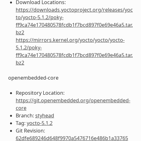
Download Locations:
https://downloads.yoctoproject.org/releases/yoc
to/yocto-5.1.2/poky-
ff9ca74e170480578fcdb1f7bcd897f0e69e46a5.tar.
bz2
https://mirrors.kernel.org/yocto/yocto/yocto-
5.1.2/poky-
ff9ca74e170480578fcdb1f7bcd897f0e69e46a5.tar.
bz2
openembedded-core
Repository Location:
https://git.openembedded.org/openembedded-
core
Branch:
styhead
Tag:
yocto-5.1.2
Git Revision:
62dfe689246d648f9970a5476716e486b1a33765