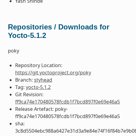
Yash Shinde
Repositories / Downloads for
Yocto-5.1.2
poky
Repository Location:
https://git.yoctoproject.org/poky
Branch:
styhead
Tag:
yocto-5.1.2
Git Revision:
ff9ca74e170480578fcdb1f7bcd897f0e69e46a5
Release Artefact: poky-
ff9ca74e170480578fcdb1f7bcd897f0e69e46a5
sha:
3c8d5504ebc988a6427e31d3a9e84e74f16f84b7e9b0