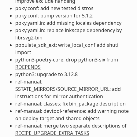
improve exclude handling
poky.conf: add new tested distros
poky.conf: bump version for 5.1.2
poky.yaml.in: add missing locales dependency
poky.yaml.in: replace inkscape dependency by
librsvg2-bin
populate_sdk_ext: write_local_conf add shutil
import
python3-poetry-core: drop python3-six from
RDEPENDS
python3: upgrade to 3.12.8
ref-manual:
SSTATE_MIRRORS/SOURCE_MIRROR_URL: add
instructions for mirror authentication
ref-manual: classes: fix bin_package description
ref-manual: devtool-reference: add warning note
on deploy-target and shared objects
ref-manual: merge two separate descriptions of
RECIPE_UPGRADE_EXTRA_TASKS