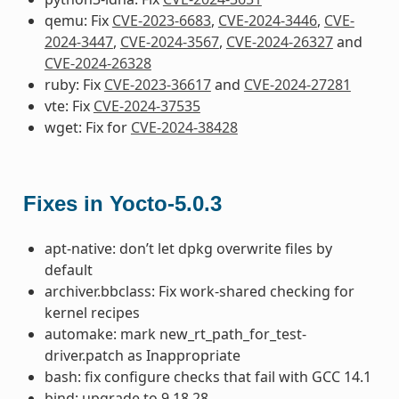
qemu: Fix
CVE-2023-6683
,
CVE-2024-3446
,
CVE-
2024-3447
,
CVE-2024-3567
,
CVE-2024-26327
and
CVE-2024-26328
ruby: Fix
CVE-2023-36617
and
CVE-2024-27281
vte: Fix
CVE-2024-37535
wget: Fix for
CVE-2024-38428
Fixes in Yocto-5.0.3
apt-native: don’t let dpkg overwrite files by
default
archiver.bbclass: Fix work-shared checking for
kernel recipes
automake: mark new_rt_path_for_test-
driver.patch as Inappropriate
bash: fix configure checks that fail with GCC 14.1
bind: upgrade to 9.18.28