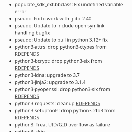
populate_sdk_ext.bbclass: Fix undefined variable
error
pseudo: Fix to work with glibc 2.40
pseudo: Update to include open symlink
handling bugfix
pseudo: Update to pull in python 3.12+ fix
python3-attrs: drop python3-ctypes from
RDEPENDS
python3-bcrypt: drop python3-six from
RDEPENDS
python3-idna: upgrade to 3.7
python3-jinja2: upgrade to 3.1.4
python3-pyopenssl: drop python3-six from
RDEPENDS
python3-requests: cleanup
RDEPENDS
python3-setuptools: drop python3-2to3 from
RDEPENDS
python3: Treat UID/GID overflow as failure
python3: skip