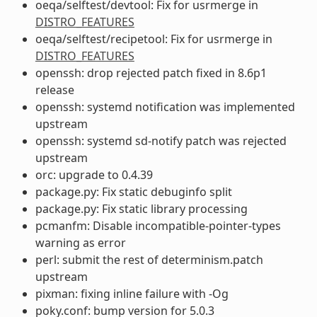
oeqa/selftest/devtool: Fix for usrmerge in
DISTRO_FEATURES
oeqa/selftest/recipetool: Fix for usrmerge in
DISTRO_FEATURES
openssh: drop rejected patch fixed in 8.6p1
release
openssh: systemd notification was implemented
upstream
openssh: systemd sd-notify patch was rejected
upstream
orc: upgrade to 0.4.39
package.py: Fix static debuginfo split
package.py: Fix static library processing
pcmanfm: Disable incompatible-pointer-types
warning as error
perl: submit the rest of determinism.patch
upstream
pixman: fixing inline failure with -Og
poky.conf: bump version for 5.0.3