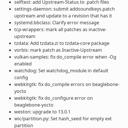
selftest: add Upstream-Status to .patch files
settings-daemon: submit addsoundkeys.patch
upstream and update to a revision that has it
systemd.bbclass: Clarify error message
tcp-wrappers: mark all patches as inactive-
upstream
tzdata: Add tzdata.zi to tzdata-core package
vorbis: mark patch as Inactive-Upstream
vulkan-samples: fix do_compile error when -Og
enabled
watchdog: Set watchdog_module in default
config
webkitgtk: fix do_compile errors on beaglebone-
yocto
webkitgtk: fix do_configure error on
beaglebone-yocto
weston: upgrade to 13.0.1
wic/partition.py: Set hash_seed for empty ext
partition