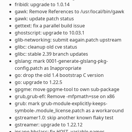
fribidi: upgrade to 1.0.14
gawk: Remove References to /usr/local/bin/gawk
gawk: update patch status
gettext: fix a parallel build issue
ghostscript: upgrade to 10.03.1
glib-networking: submit eagain.patch upstream
glibc: cleanup old cve status
glibc: stable 2.39 branch updates
glslang: mark 0001-generate-glslang-pkg-
config.patch as Inappropriate
go: drop the old 1.4 bootstrap C version
go: upgrade to 1.22.5
gpgme: move gpgme-tool to own sub-package
grub,grub-efi: Remove -mfpmath=sse on x86
grub: mark grub-module-explicitly-keeps-
symbole-.module_license.patch as a workaround
gstreamer1.0: skip another known flaky test
gstreamer: upgrade to 1.22.12
insane.bbclass: fix
HOST_
variable names