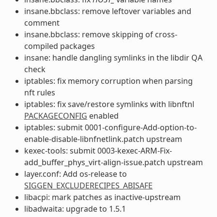
insane.bbclass: remove leftover variables and
comment
insane.bbclass: remove skipping of cross-
compiled packages
insane: handle dangling symlinks in the libdir QA
check
iptables: fix memory corruption when parsing
nft rules
iptables: fix save/restore symlinks with libnftnl
PACKAGECONFIG
enabled
iptables: submit 0001-configure-Add-option-to-
enable-disable-libnfnetlink.patch upstream
kexec-tools: submit 0003-kexec-ARM-Fix-
add_buffer_phys_virt-align-issue.patch upstream
layer.conf: Add os-release to
SIGGEN_EXCLUDERECIPES_ABISAFE
libacpi: mark patches as inactive-upstream
libadwaita: upgrade to 1.5.1