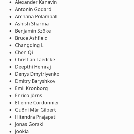
Alexander Kanavin
Antonin Godard
Archana Polampalli
Ashish Sharma
Benjamin Szőke
Bruce Ashfield
Changqing Li
Chen Qi
Christian Taedcke
Deepthi Hemraj
Denys Dmytriyenko
Dmitry Baryshkov
Emil Kronborg
Enrico Jörns
Etienne Cordonnier
Guðni Már Gilbert
Hitendra Prajapati
Jonas Gorski
Jookia