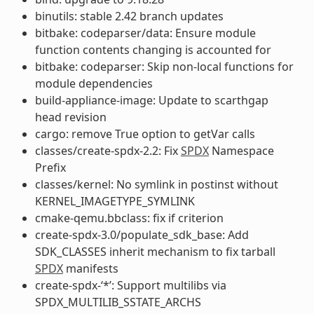
binutils: stable 2.42 branch updates
bitbake: codeparser/data: Ensure module
function contents changing is accounted for
bitbake: codeparser: Skip non-local functions for
module dependencies
build-appliance-image: Update to scarthgap
head revision
cargo: remove True option to getVar calls
classes/create-spdx-2.2: Fix
SPDX
Namespace
Prefix
classes/kernel: No symlink in postinst without
KERNEL_IMAGETYPE_SYMLINK
cmake-qemu.bbclass: fix if criterion
create-spdx-3.0/populate_sdk_base: Add
SDK_CLASSES inherit mechanism to fix tarball
SPDX
manifests
create-spdx-‘*’: Support multilibs via
SPDX_MULTILIB_SSTATE_ARCHS