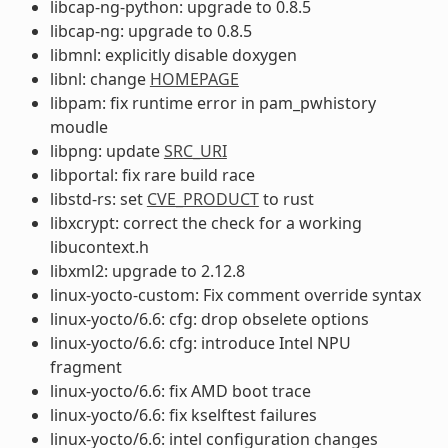
libcap-ng-python: upgrade to 0.8.5
libcap-ng: upgrade to 0.8.5
libmnl: explicitly disable doxygen
libnl: change
HOMEPAGE
libpam: fix runtime error in pam_pwhistory
moudle
libpng: update
SRC_URI
libportal: fix rare build race
libstd-rs: set
CVE_PRODUCT
to rust
libxcrypt: correct the check for a working
libucontext.h
libxml2: upgrade to 2.12.8
linux-yocto-custom: Fix comment override syntax
linux-yocto/6.6: cfg: drop obselete options
linux-yocto/6.6: cfg: introduce Intel NPU
fragment
linux-yocto/6.6: fix AMD boot trace
linux-yocto/6.6: fix kselftest failures
linux-yocto/6.6: intel configuration changes