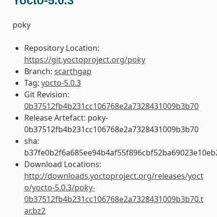
Yocto-5.0.3
poky
Repository Location:
https://git.yoctoproject.org/poky
Branch:
scarthgap
Tag:
yocto-5.0.3
Git Revision:
0b37512fb4b231cc106768e2a7328431009b3b70
Release Artefact: poky-
0b37512fb4b231cc106768e2a7328431009b3b70
sha:
b37fe0b2f6a685ee94b4af55f896cbf52ba69023e10eb
Download Locations:
http://downloads.yoctoproject.org/releases/yoct
o/yocto-5.0.3/poky-
0b37512fb4b231cc106768e2a7328431009b3b70.t
ar.bz2