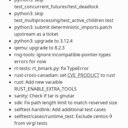
test_concurrent_futures/test_deadlock
python3: skip
test_multiprocessing/test_active_children test
python3: submit deterministic_imports.patch
upstream as a ticket
python3: upgrade to 3.12.4
qemu: upgrade to 8.2.3
rng-tools: ignore incompatible-pointer-types
errors for now
rt-tests: rt_bmark.py: fix TypeError
rust-cross-canadian: set
CVE_PRODUCT
to rust
rust: Add new varaible
RUST_ENABLE_EXTRA_TOOLS
sanity: Check if tar is gnutar
sdk: Fix path length limit to match reserved size
selftest-hardlink: Add additional test cases
selftest/cases/runtime_test: Exclude centos-9
from virgl tests