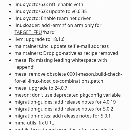
linux-yocto/6.6: nft: enable veth
linux-yocto/6.6: update to v6.6.35
linux-yocto: Enable team net driver
linuxloader: add -armhf on arm only for
TARGET_FPU
‘hard’
llvm: upgrade to 18.1.6
maintainers.inc: update self e-mail address
maintainers: Drop go-native as recipe removed
mesa: Fix missing leading whitespace with
‘:append’
mesa: remove obsolete 0001-meson.build-check-
for-all-linux-host_os-combinations.patch
mesa: upgrade to 24.0.7
meson: don’t use deprecated pkgconfig variable
migration-guides: add release notes for 4.0.19
migration-guides: add release notes for 5.0.2
migration-notes: add release notes for 5.0.1
mmc-utils: fix URL
mobile-broadband-provider-info: upgrade to