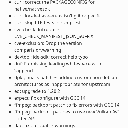
curl: correct the
PACKAGECONFIG
for
native/nativesdk
curl: locale-base-en-us isn’t glibc-specific
curl: skip FTP tests in run-ptest
cve-check: Introduce
CVE_CHECK_MANIFEST_JSON_SUFFIX
cve-exclusion: Drop the version
comparision/warning
devtool: ide-sdk: correct help typo
dnf: Fix missing leading whitespace with
‘:append’
dpkg: mark patches adding custom non-debian
architectures as inappropriate for upstream
ed: upgrade to 1.20.2
expect: fix configure with GCC 14
ffmpeg: backport patch to fix errors with GCC 14
ffmpeg: backport patches to use new Vulkan AV1
codec API
flac: fix buildpaths warnings