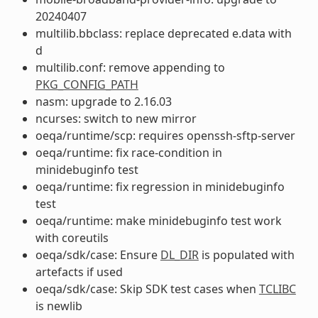
20240407
multilib.bbclass: replace deprecated e.data with
d
multilib.conf: remove appending to
PKG_CONFIG_PATH
nasm: upgrade to 2.16.03
ncurses: switch to new mirror
oeqa/runtime/scp: requires openssh-sftp-server
oeqa/runtime: fix race-condition in
minidebuginfo test
oeqa/runtime: fix regression in minidebuginfo
test
oeqa/runtime: make minidebuginfo test work
with coreutils
oeqa/sdk/case: Ensure
DL_DIR
is populated with
artefacts if used
oeqa/sdk/case: Skip SDK test cases when
TCLIBC
is newlib