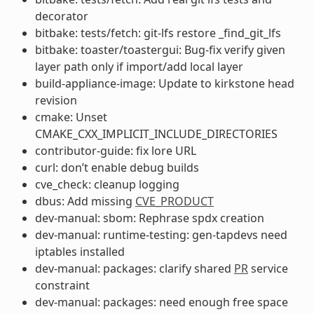
decorator
bitbake: tests/fetch: git-lfs restore _find_git_lfs
bitbake: toaster/toastergui: Bug-fix verify given
layer path only if import/add local layer
build-appliance-image: Update to kirkstone head
revision
cmake: Unset
CMAKE_CXX_IMPLICIT_INCLUDE_DIRECTORIES
contributor-guide: fix lore URL
curl: don’t enable debug builds
cve_check: cleanup logging
dbus: Add missing
CVE_PRODUCT
dev-manual: sbom: Rephrase spdx creation
dev-manual: runtime-testing: gen-tapdevs need
iptables installed
dev-manual: packages: clarify shared
PR
service
constraint
dev-manual: packages: need enough free space