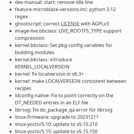
dev-manual: start: remove idle line
feature-microblaze-versions.inc: python 3.12
regex
ghostscript: correct
LICENSE
with AGPLv3
image-live.bbclass: LIVE_ROOTFS_TYPE support
compression
kernel.bbclass: Set pkg-config variables for
building modules
kernel.bbclass: introduce
KERNEL_LOCALVERSION
kernel: fix localversion in v6.3+
kernel: make LOCALVERSION consistent between
recipes
ldconfig-native: Fix to point correctly on the
DT_NEEDED entries in an ELF file
librsvg: Fix do_package_qa error for librsvg
linux-firmware: upgrade to 20231211
linux-yocto/5.10: update to v5.10.210
linux-yocto/5.15: update to v5.15.150