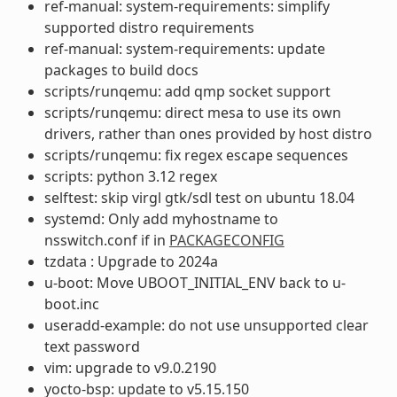
ref-manual: system-requirements: simplify
supported distro requirements
ref-manual: system-requirements: update
packages to build docs
scripts/runqemu: add qmp socket support
scripts/runqemu: direct mesa to use its own
drivers, rather than ones provided by host distro
scripts/runqemu: fix regex escape sequences
scripts: python 3.12 regex
selftest: skip virgl gtk/sdl test on ubuntu 18.04
systemd: Only add myhostname to
nsswitch.conf if in
PACKAGECONFIG
tzdata : Upgrade to 2024a
u-boot: Move UBOOT_INITIAL_ENV back to u-
boot.inc
useradd-example: do not use unsupported clear
text password
vim: upgrade to v9.0.2190
yocto-bsp: update to v5.15.150