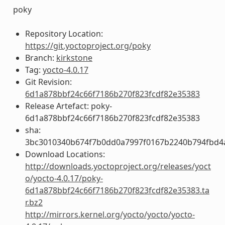
poky
Repository Location:
https://git.yoctoproject.org/poky
Branch:
kirkstone
Tag:
yocto-4.0.17
Git Revision:
6d1a878bbf24c66f7186b270f823fcdf82e35383
Release Artefact: poky-
6d1a878bbf24c66f7186b270f823fcdf82e35383
sha:
3bc3010340b674f7b0dd0a7997f0167b2240b794fbd4
Download Locations:
http://downloads.yoctoproject.org/releases/yoct
o/yocto-4.0.17/poky-
6d1a878bbf24c66f7186b270f823fcdf82e35383.ta
r.bz2
http://mirrors.kernel.org/yocto/yocto/yocto-