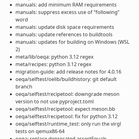
manuals: add minimum RAM requirements
manuals: suppress excess use of “following”
word
manuals: update disk space requirements
manuals: update references to buildtools
manuals: updates for building on Windows (WSL
2)
meta/lib/oeqa: python 3.12 regex
meta/recipes: python 3.12 regex
migration-guide: add release notes for 4.0.16
oeqa/selftest/oelib/buildhistory: git default
branch
oeqa/selftest/recipetool: downgrade meson
version to not use pyproject.toml
oeqa/selftest/recipetool: expect meson.bb
oeqa/selftest/recipetool: fix for python 3.12
oeqa/selftest/runtime_test: only run the virgl
tests on qemux86-64
oeqa: replace deprecated assertEquals