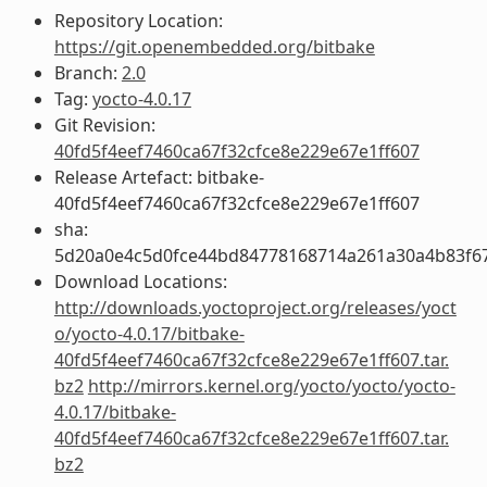
Repository Location:
https://git.openembedded.org/bitbake
Branch:
2.0
Tag:
yocto-4.0.17
Git Revision:
40fd5f4eef7460ca67f32cfce8e229e67e1ff607
Release Artefact: bitbake-
40fd5f4eef7460ca67f32cfce8e229e67e1ff607
sha:
5d20a0e4c5d0fce44bd84778168714a261a30a4b83f6
Download Locations:
http://downloads.yoctoproject.org/releases/yoct
o/yocto-4.0.17/bitbake-
40fd5f4eef7460ca67f32cfce8e229e67e1ff607.tar.
bz2
http://mirrors.kernel.org/yocto/yocto/yocto-
4.0.17/bitbake-
40fd5f4eef7460ca67f32cfce8e229e67e1ff607.tar.
bz2