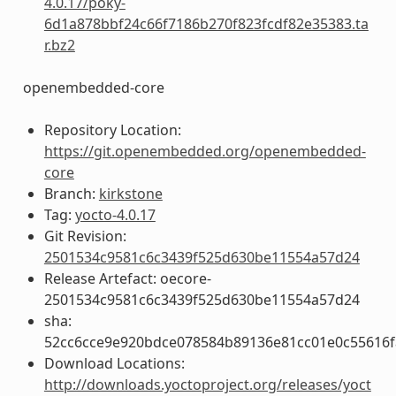
4.0.17/poky-
6d1a878bbf24c66f7186b270f823fcdf82e35383.ta
r.bz2
openembedded-core
Repository Location:
https://git.openembedded.org/openembedded-
core
Branch:
kirkstone
Tag:
yocto-4.0.17
Git Revision:
2501534c9581c6c3439f525d630be11554a57d24
Release Artefact: oecore-
2501534c9581c6c3439f525d630be11554a57d24
sha:
52cc6cce9e920bdce078584b89136e81cc01e0c55616f
Download Locations:
http://downloads.yoctoproject.org/releases/yoct