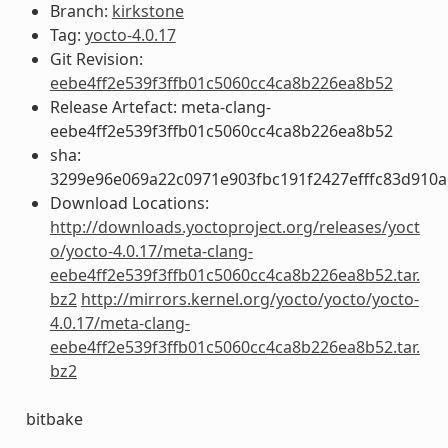
Branch:
kirkstone
Tag:
yocto-4.0.17
Git Revision:
eebe4ff2e539f3ffb01c5060cc4ca8b226ea8b52
Release Artefact: meta-clang-
eebe4ff2e539f3ffb01c5060cc4ca8b226ea8b52
sha:
3299e96e069a22c0971e903fbc191f2427efffc83d910
Download Locations:
http://downloads.yoctoproject.org/releases/yoct
o/yocto-4.0.17/meta-clang-
eebe4ff2e539f3ffb01c5060cc4ca8b226ea8b52.tar.
bz2
http://mirrors.kernel.org/yocto/yocto/yocto-
4.0.17/meta-clang-
eebe4ff2e539f3ffb01c5060cc4ca8b226ea8b52.tar.
bz2
bitbake