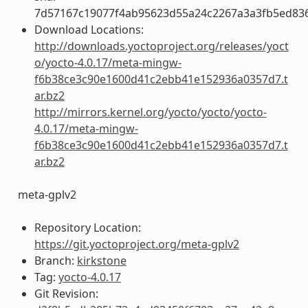
7d57167c19077f4ab95623d55a24c2267a3a3fb5ed83
Download Locations:
http://downloads.yoctoproject.org/releases/yoct
o/yocto-4.0.17/meta-mingw-
f6b38ce3c90e1600d41c2ebb41e152936a0357d7.t
ar.bz2
http://mirrors.kernel.org/yocto/yocto/yocto-
4.0.17/meta-mingw-
f6b38ce3c90e1600d41c2ebb41e152936a0357d7.t
ar.bz2
meta-gplv2
Repository Location:
https://git.yoctoproject.org/meta-gplv2
Branch:
kirkstone
Tag:
yocto-4.0.17
Git Revision: