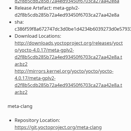
d2f8b5cdb285b72a4ed93450f6703ca27aa42e8a
Release Artefact: meta-gplv2-
d2f8b5cdb285b72a4ed93450f6703ca27aa42e8a
sha:
c386f59f8a672747dc3d0be1d4234b6039273d0e5793
Download Locations:
http://downloads.yoctoproject.org/releases/yoct
o/yocto-4.0.17/meta-gplv2-
d2f8b5cdb285b72a4ed93450f6703ca27aa42e8a.t
ar.bz2
http://mirrors.kernel.org/yocto/yocto/yocto-
4.0.17/meta-gplv2-
d2f8b5cdb285b72a4ed93450f6703ca27aa42e8a.t
ar.bz2
meta-clang
Repository Location:
https://git.yoctoproject.org/meta-clang