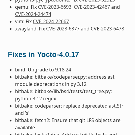
qemu: Fix
CVE-2023-6693
,
CVE-2023-42467
and
CVE-2024-24474
vim: Fix
CVE-2024-22667
xwayland: Fix
CVE-2023-6377
and
CVE-2023-6478
Fixes in Yocto-4.0.17
bind: Upgrade to 9.18.24
bitbake: bitbake/codeparser.py: address ast
module deprecations in py 3.12
bitbake: bitbake/lib/bs4/tests/test_tree.py:
python 3.12 regex
bitbake: codeparser: replace deprecated ast.Str
and ‘s’
bitbake: fetch2: Ensure that git LFS objects are
available
bitbake: tests/fetch: Add real git lfs tests and