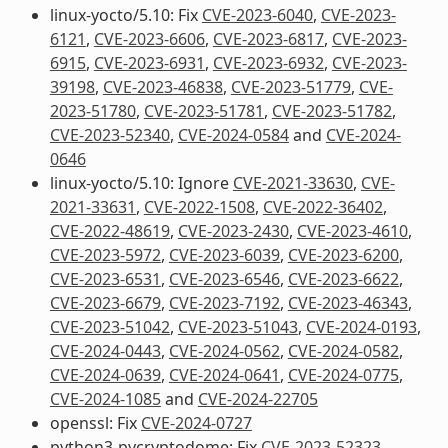
linux-yocto/5.10: Fix
CVE-2023-6040
,
CVE-2023-
6121
,
CVE-2023-6606
,
CVE-2023-6817
,
CVE-2023-
6915
,
CVE-2023-6931
,
CVE-2023-6932
,
CVE-2023-
39198
,
CVE-2023-46838
,
CVE-2023-51779
,
CVE-
2023-51780
,
CVE-2023-51781
,
CVE-2023-51782
,
CVE-2023-52340
,
CVE-2024-0584
and
CVE-2024-
0646
linux-yocto/5.10: Ignore
CVE-2021-33630
,
CVE-
2021-33631
,
CVE-2022-1508
,
CVE-2022-36402
,
CVE-2022-48619
,
CVE-2023-2430
,
CVE-2023-4610
,
CVE-2023-5972
,
CVE-2023-6039
,
CVE-2023-6200
,
CVE-2023-6531
,
CVE-2023-6546
,
CVE-2023-6622
,
CVE-2023-6679
,
CVE-2023-7192
,
CVE-2023-46343
,
CVE-2023-51042
,
CVE-2023-51043
,
CVE-2024-0193
,
CVE-2024-0443
,
CVE-2024-0562
,
CVE-2024-0582
,
CVE-2024-0639
,
CVE-2024-0641
,
CVE-2024-0775
,
CVE-2024-1085
and
CVE-2024-22705
openssl: Fix
CVE-2024-0727
python3-pycryptodome: Fix
CVE-2023-52323