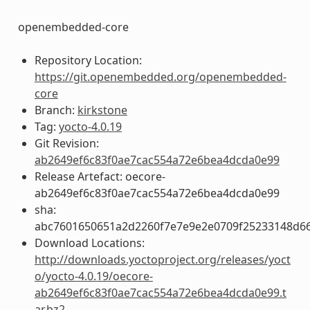
openembedded-core
Repository Location:
https://git.openembedded.org/openembedded-
core
Branch:
kirkstone
Tag:
yocto-4.0.19
Git Revision:
ab2649ef6c83f0ae7cac554a72e6bea4dcda0e99
Release Artefact: oecore-
ab2649ef6c83f0ae7cac554a72e6bea4dcda0e99
sha:
abc7601650651a2d2260f7e7e9e2e0709f25233148d6
Download Locations:
http://downloads.yoctoproject.org/releases/yoct
o/yocto-4.0.19/oecore-
ab2649ef6c83f0ae7cac554a72e6bea4dcda0e99.t
ar.bz2