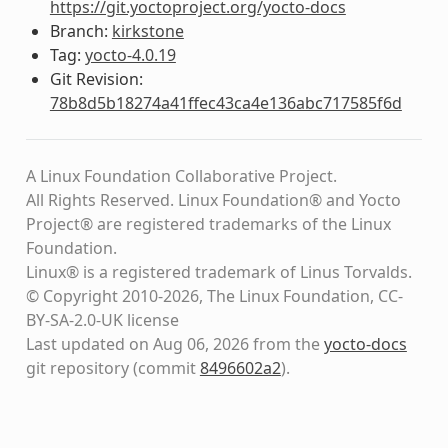
https://git.yoctoproject.org/yocto-docs
Branch:
kirkstone
Tag:
yocto-4.0.19
Git Revision:
78b8d5b18274a41ffec43ca4e136abc717585f6d
A Linux Foundation Collaborative Project.
All Rights Reserved. Linux Foundation® and Yocto
Project® are registered trademarks of the Linux
Foundation.
Linux® is a registered trademark of Linus Torvalds.
© Copyright 2010-2026, The Linux Foundation, CC-
BY-SA-2.0-UK license
Last updated on Aug 06, 2026 from the
yocto-docs
git repository
(commit
8496602a2
)
.