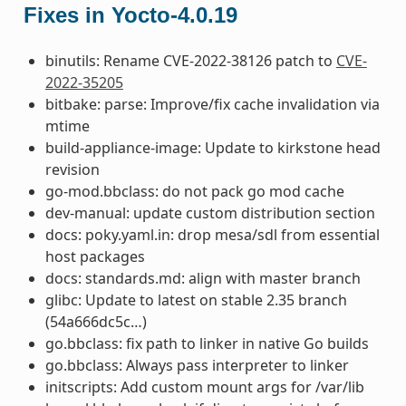
Fixes in Yocto-4.0.19
binutils: Rename CVE-2022-38126 patch to
CVE-
2022-35205
bitbake: parse: Improve/fix cache invalidation via
mtime
build-appliance-image: Update to kirkstone head
revision
go-mod.bbclass: do not pack go mod cache
dev-manual: update custom distribution section
docs: poky.yaml.in: drop mesa/sdl from essential
host packages
docs: standards.md: align with master branch
glibc: Update to latest on stable 2.35 branch
(54a666dc5c…)
go.bbclass: fix path to linker in native Go builds
go.bbclass: Always pass interpreter to linker
initscripts: Add custom mount args for /var/lib