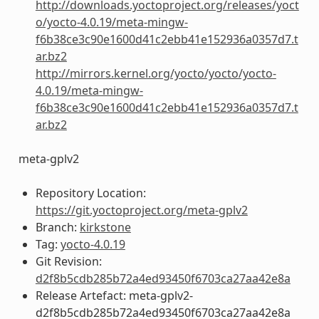
http://downloads.yoctoproject.org/releases/yoct
o/yocto-4.0.19/meta-mingw-
f6b38ce3c90e1600d41c2ebb41e152936a0357d7.t
ar.bz2
http://mirrors.kernel.org/yocto/yocto/yocto-
4.0.19/meta-mingw-
f6b38ce3c90e1600d41c2ebb41e152936a0357d7.t
ar.bz2
meta-gplv2
Repository Location:
https://git.yoctoproject.org/meta-gplv2
Branch:
kirkstone
Tag:
yocto-4.0.19
Git Revision:
d2f8b5cdb285b72a4ed93450f6703ca27aa42e8a
Release Artefact: meta-gplv2-
d2f8b5cdb285b72a4ed93450f6703ca27aa42e8a