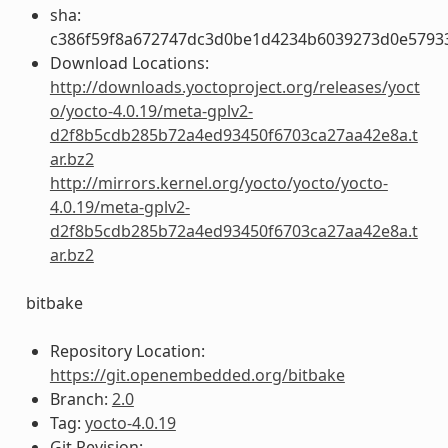
sha:
c386f59f8a672747dc3d0be1d4234b6039273d0e5793
Download Locations:
http://downloads.yoctoproject.org/releases/yoct
o/yocto-4.0.19/meta-gplv2-
d2f8b5cdb285b72a4ed93450f6703ca27aa42e8a.t
ar.bz2
http://mirrors.kernel.org/yocto/yocto/yocto-
4.0.19/meta-gplv2-
d2f8b5cdb285b72a4ed93450f6703ca27aa42e8a.t
ar.bz2
bitbake
Repository Location:
https://git.openembedded.org/bitbake
Branch:
2.0
Tag:
yocto-4.0.19
Git Revision: