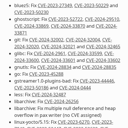
bluez5: Fix
CVE-2023-27349
,
CVE-2023-50229
and
CVE-2023-50230
ghostscript: Fix
CVE-2023-52722
,
CVE-2024-29510
,
CVE-2024-33869
,
CVE-2024-33870
and
CVE-2024-
33871
git: Fix
CVE-2024-32002
,
CVE-2024-32004
,
CVE-
2024-32020
,
CVE-2024-32021
and
CVE-2024-32465
glibc: Fix
CVE-2024-2961
,
CVE-2024-33599
,
CVE-
2024-33600
,
CVE-2024-33601
and
CVE-2024-33602
gnutls: Fix
CVE-2024-28834
and
CVE-2024-28835
go: Fix
CVE-2023-45288
gstreamer1.0-plugins-bad: Fix
CVE-2023-44446
,
CVE-2023-50186
and
CVE-2024-0444
less: Fix
CVE-2024-32487
libarchive: Fix
CVE-2024-26256
libarchive: Fix multiple null deference and heap
overflow in pax writer (no CVE assigned)
linux-yocto/5.15: Fix
CVE-2023-6270
,
CVE-2023-