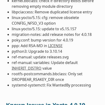
kernel.bbclass: check if directory exists before
removing empty module directory
libpciaccess: Remove duplicated license entry
linux-yocto/5.15: cfg: remove obselete
CONFIG_NFSD_V3 option
linux-yocto/5.15: update to v5.15.157
migration-notes: add release notes for 4.0.18
poky.conf: bump version for 4.0.19
ppp: Add RSA-MD in
LICENSE
python3: Upgrade to 3.10.14
ref-manual: update releases.svg
ref-manual: variables: Update default
INHERIT_DISTRO
value
rootfs-postcommands.bbclass: Only set
DROPBEAR_RSAKEY_DIR once
systemd-systemctl: Fix WantedBy processing