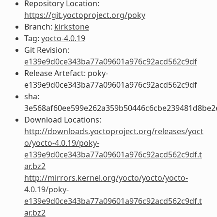
Repository Location:
https://git.yoctoproject.org/poky
Branch:
kirkstone
Tag:
yocto-4.0.19
Git Revision:
e139e9d0ce343ba77a09601a976c92acd562c9df
Release Artefact: poky-
e139e9d0ce343ba77a09601a976c92acd562c9df
sha:
3e568af60ee599e262a359b50446c6cbe239481d8be2
Download Locations:
http://downloads.yoctoproject.org/releases/yoct
o/yocto-4.0.19/poky-
e139e9d0ce343ba77a09601a976c92acd562c9df.t
ar.bz2
http://mirrors.kernel.org/yocto/yocto/yocto-
4.0.19/poky-
e139e9d0ce343ba77a09601a976c92acd562c9df.t
ar.bz2