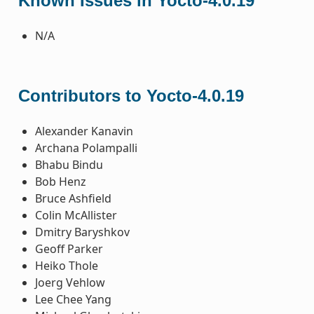
Known Issues in Yocto-4.0.19
N/A
Contributors to Yocto-4.0.19
Alexander Kanavin
Archana Polampalli
Bhabu Bindu
Bob Henz
Bruce Ashfield
Colin McAllister
Dmitry Baryshkov
Geoff Parker
Heiko Thole
Joerg Vehlow
Lee Chee Yang