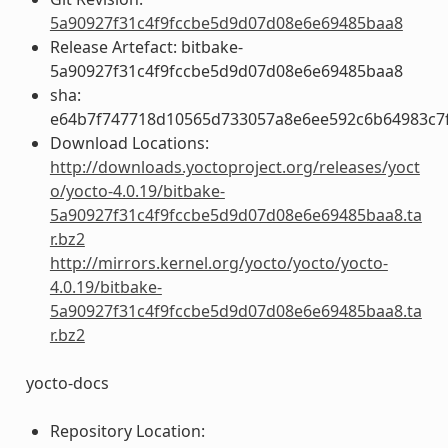
5a90927f31c4f9fccbe5d9d07d08e6e69485baa8
Release Artefact: bitbake-
5a90927f31c4f9fccbe5d9d07d08e6e69485baa8
sha:
e64b7f747718d10565d733057a8e6ee592c6b64983c7f
Download Locations:
http://downloads.yoctoproject.org/releases/yoct
o/yocto-4.0.19/bitbake-
5a90927f31c4f9fccbe5d9d07d08e6e69485baa8.ta
r.bz2
http://mirrors.kernel.org/yocto/yocto/yocto-
4.0.19/bitbake-
5a90927f31c4f9fccbe5d9d07d08e6e69485baa8.ta
r.bz2
yocto-docs
Repository Location: