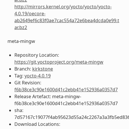
http://mirrors.kernel.org/yocto/yocto/yocto-
4.0.19/oecore-
ab2649ef6c83f0ae7cac554a72e6bea4dcda0e99.t
ar.bz2
meta-mingw
Repository Location:
https://git.yoctoproject.org/meta-mingw
Branch:
kirkstone
Tag:
yocto-4.0.19
Git Revision:
f6b38ce3c90e1600d41c2ebb41e152936a0357d7
Release Artefact: meta-mingw-
f6b38ce3c90e1600d41c2ebb41e152936a0357d7
sha:
7d57167c19077f4ab95623d55a24c2267a3a3fb5ed83
Download Locations: