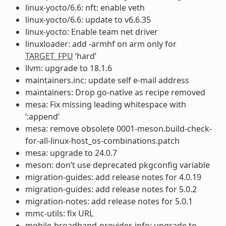
linux-yocto/6.6: nft: enable veth
linux-yocto/6.6: update to v6.6.35
linux-yocto: Enable team net driver
linuxloader: add -armhf on arm only for
TARGET_FPU
‘hard’
llvm: upgrade to 18.1.6
maintainers.inc: update self e-mail address
maintainers: Drop go-native as recipe removed
mesa: Fix missing leading whitespace with
‘:append’
mesa: remove obsolete 0001-meson.build-check-
for-all-linux-host_os-combinations.patch
mesa: upgrade to 24.0.7
meson: don’t use deprecated pkgconfig variable
migration-guides: add release notes for 4.0.19
migration-guides: add release notes for 5.0.2
migration-notes: add release notes for 5.0.1
mmc-utils: fix URL
mobile-broadband-provider-info: upgrade to