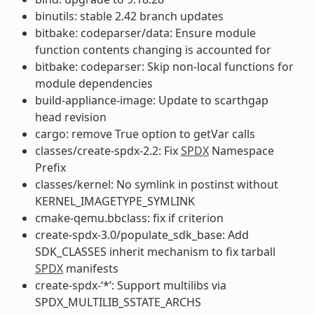
binutils: stable 2.42 branch updates
bitbake: codeparser/data: Ensure module
function contents changing is accounted for
bitbake: codeparser: Skip non-local functions for
module dependencies
build-appliance-image: Update to scarthgap
head revision
cargo: remove True option to getVar calls
classes/create-spdx-2.2: Fix
SPDX
Namespace
Prefix
classes/kernel: No symlink in postinst without
KERNEL_IMAGETYPE_SYMLINK
cmake-qemu.bbclass: fix if criterion
create-spdx-3.0/populate_sdk_base: Add
SDK_CLASSES inherit mechanism to fix tarball
SPDX
manifests
create-spdx-‘*’: Support multilibs via
SPDX_MULTILIB_SSTATE_ARCHS