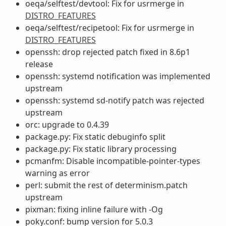
oeqa/selftest/devtool: Fix for usrmerge in
DISTRO_FEATURES
oeqa/selftest/recipetool: Fix for usrmerge in
DISTRO_FEATURES
openssh: drop rejected patch fixed in 8.6p1
release
openssh: systemd notification was implemented
upstream
openssh: systemd sd-notify patch was rejected
upstream
orc: upgrade to 0.4.39
package.py: Fix static debuginfo split
package.py: Fix static library processing
pcmanfm: Disable incompatible-pointer-types
warning as error
perl: submit the rest of determinism.patch
upstream
pixman: fixing inline failure with -Og
poky.conf: bump version for 5.0.3