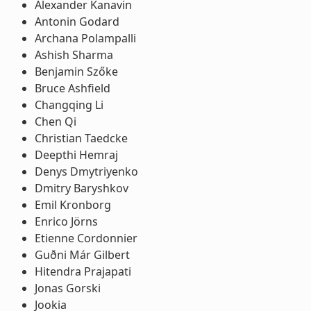
Alexander Kanavin
Antonin Godard
Archana Polampalli
Ashish Sharma
Benjamin Szőke
Bruce Ashfield
Changqing Li
Chen Qi
Christian Taedcke
Deepthi Hemraj
Denys Dmytriyenko
Dmitry Baryshkov
Emil Kronborg
Enrico Jörns
Etienne Cordonnier
Guðni Már Gilbert
Hitendra Prajapati
Jonas Gorski
Jookia