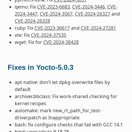
qemu: Fix
CVE-2023-6683
,
CVE-2024-3446
,
CVE-
2024-3447
,
CVE-2024-3567
,
CVE-2024-26327
and
CVE-2024-26328
ruby: Fix
CVE-2023-36617
and
CVE-2024-27281
vte: Fix
CVE-2024-37535
wget: Fix for
CVE-2024-38428
Fixes in Yocto-5.0.3
apt-native: don’t let dpkg overwrite files by
default
archiver.bbclass: Fix work-shared checking for
kernel recipes
automake: mark new_rt_path_for_test-
driver.patch as Inappropriate
bash: fix configure checks that fail with GCC 14.1
bind: upgrade to 9.18.28