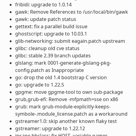
fribidi: upgrade to 1.0.14
gawk: Remove References to /usr/local/bin/gawk
gawk: update patch status
gettext: fix a parallel build issue
ghostscript: upgrade to 10.03.1
glib-networking: submit eagain.patch upstream
glibc: cleanup old cve status
glibc: stable 2.39 branch updates
glslang: mark 0001-generate-glslang-pkg-
config.patch as Inappropriate
go: drop the old 1.4 bootstrap C version
go: upgrade to 1.22.5
gpgme: move gpgme-tool to own sub-package
grub,grub-efi: Remove -mfpmath=sse on x86
grub: mark grub-module-explicitly-keeps-
symbole-.module_license.patch as a workaround
gstreamer1.0: skip another known flaky test
gstreamer: upgrade to 1.22.12
insane.bbclass: fix
HOST_
variable names