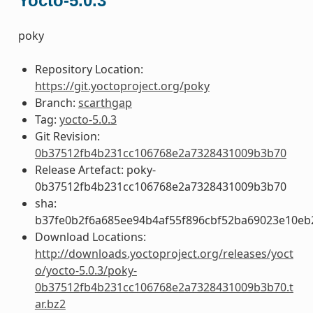
Yocto-5.0.3
poky
Repository Location:
https://git.yoctoproject.org/poky
Branch:
scarthgap
Tag:
yocto-5.0.3
Git Revision:
0b37512fb4b231cc106768e2a7328431009b3b70
Release Artefact: poky-
0b37512fb4b231cc106768e2a7328431009b3b70
sha:
b37fe0b2f6a685ee94b4af55f896cbf52ba69023e10eb
Download Locations:
http://downloads.yoctoproject.org/releases/yoct
o/yocto-5.0.3/poky-
0b37512fb4b231cc106768e2a7328431009b3b70.t
ar.bz2