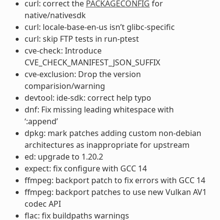
curl: correct the
PACKAGECONFIG
for
native/nativesdk
curl: locale-base-en-us isn’t glibc-specific
curl: skip FTP tests in run-ptest
cve-check: Introduce
CVE_CHECK_MANIFEST_JSON_SUFFIX
cve-exclusion: Drop the version
comparision/warning
devtool: ide-sdk: correct help typo
dnf: Fix missing leading whitespace with
‘:append’
dpkg: mark patches adding custom non-debian
architectures as inappropriate for upstream
ed: upgrade to 1.20.2
expect: fix configure with GCC 14
ffmpeg: backport patch to fix errors with GCC 14
ffmpeg: backport patches to use new Vulkan AV1
codec API
flac: fix buildpaths warnings