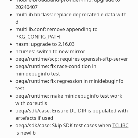
20240407
multilib.bbclass: replace deprecated e.data with
d
multilib.conf: remove appending to
PKG_CONFIG_PATH
nasm: upgrade to 2.16.03
ncurses: switch to new mirror
oeqa/runtime/scp: requires openssh-sftp-server
oeqa/runtime: fix race-condition in
minidebuginfo test
oeqa/runtime: fix regression in minidebuginfo
test
oeqa/runtime: make minidebuginfo test work
with coreutils
oeqa/sdk/case: Ensure
DL_DIR
is populated with
artefacts if used
oeqa/sdk/case: Skip SDK test cases when
TCLIBC
is newlib