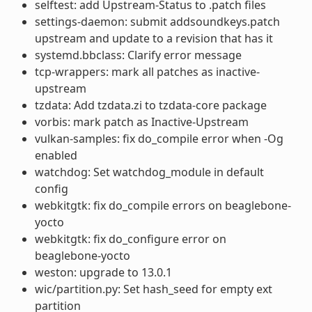
selftest: add Upstream-Status to .patch files
settings-daemon: submit addsoundkeys.patch
upstream and update to a revision that has it
systemd.bbclass: Clarify error message
tcp-wrappers: mark all patches as inactive-
upstream
tzdata: Add tzdata.zi to tzdata-core package
vorbis: mark patch as Inactive-Upstream
vulkan-samples: fix do_compile error when -Og
enabled
watchdog: Set watchdog_module in default
config
webkitgtk: fix do_compile errors on beaglebone-
yocto
webkitgtk: fix do_configure error on
beaglebone-yocto
weston: upgrade to 13.0.1
wic/partition.py: Set hash_seed for empty ext
partition