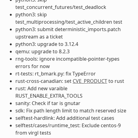
test_concurrent_futures/test_deadlock
python3: skip
test_multiprocessing/test_active_children test
python3: submit deterministic_imports.patch
upstream as a ticket
python3: upgrade to 3.12.4
qemu: upgrade to 8.2.3
rng-tools: ignore incompatible-pointer-types
errors for now
rt-tests: rt_bmark.py: fix TypeError
rust-cross-canadian: set
CVE_PRODUCT
to rust
rust: Add new varaible
RUST_ENABLE_EXTRA_TOOLS
sanity: Check if tar is gnutar
sdk: Fix path length limit to match reserved size
selftest-hardlink: Add additional test cases
selftest/cases/runtime_test: Exclude centos-9
from virgl tests