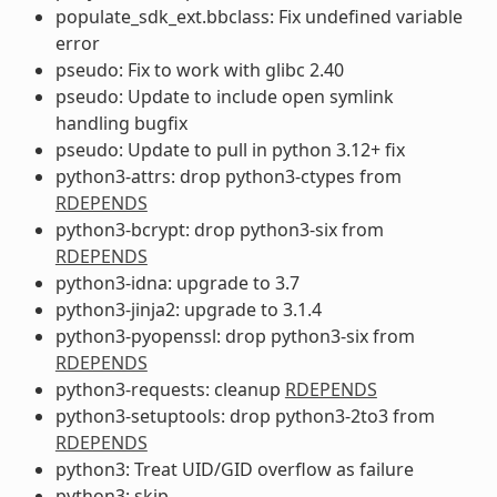
populate_sdk_ext.bbclass: Fix undefined variable
error
pseudo: Fix to work with glibc 2.40
pseudo: Update to include open symlink
handling bugfix
pseudo: Update to pull in python 3.12+ fix
python3-attrs: drop python3-ctypes from
RDEPENDS
python3-bcrypt: drop python3-six from
RDEPENDS
python3-idna: upgrade to 3.7
python3-jinja2: upgrade to 3.1.4
python3-pyopenssl: drop python3-six from
RDEPENDS
python3-requests: cleanup
RDEPENDS
python3-setuptools: drop python3-2to3 from
RDEPENDS
python3: Treat UID/GID overflow as failure
python3: skip