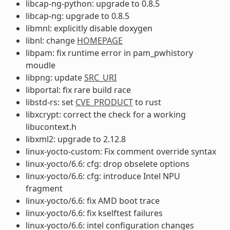
libcap-ng-python: upgrade to 0.8.5
libcap-ng: upgrade to 0.8.5
libmnl: explicitly disable doxygen
libnl: change
HOMEPAGE
libpam: fix runtime error in pam_pwhistory
moudle
libpng: update
SRC_URI
libportal: fix rare build race
libstd-rs: set
CVE_PRODUCT
to rust
libxcrypt: correct the check for a working
libucontext.h
libxml2: upgrade to 2.12.8
linux-yocto-custom: Fix comment override syntax
linux-yocto/6.6: cfg: drop obselete options
linux-yocto/6.6: cfg: introduce Intel NPU
fragment
linux-yocto/6.6: fix AMD boot trace
linux-yocto/6.6: fix kselftest failures
linux-yocto/6.6: intel configuration changes