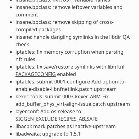
insane.bbclass: remove leftover variables and
comment
insane.bbclass: remove skipping of cross-
compiled packages
insane: handle dangling symlinks in the libdir QA
check
iptables: fix memory corruption when parsing
nft rules
iptables: fix save/restore symlinks with libnftnl
PACKAGECONFIG
enabled
iptables: submit 0001-configure-Add-option-to-
enable-disable-libnfnetlink.patch upstream
kexec-tools: submit 0003-kexec-ARM-Fix-
add_buffer_phys_virt-align-issue.patch upstream
layer.conf: Add os-release to
SIGGEN_EXCLUDERECIPES_ABISAFE
libacpi: mark patches as inactive-upstream
libadwaita: upgrade to 1.5.1