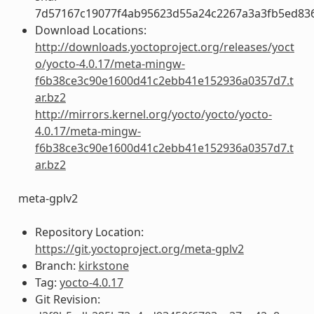
7d57167c19077f4ab95623d55a24c2267a3a3fb5ed83
Download Locations:
http://downloads.yoctoproject.org/releases/yoct
o/yocto-4.0.17/meta-mingw-
f6b38ce3c90e1600d41c2ebb41e152936a0357d7.t
ar.bz2
http://mirrors.kernel.org/yocto/yocto/yocto-
4.0.17/meta-mingw-
f6b38ce3c90e1600d41c2ebb41e152936a0357d7.t
ar.bz2
meta-gplv2
Repository Location:
https://git.yoctoproject.org/meta-gplv2
Branch:
kirkstone
Tag:
yocto-4.0.17
Git Revision: