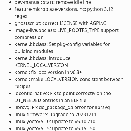
dev-manual: start: remove idle line
feature-microblaze-versions.inc: python 3.12
regex
ghostscript: correct
LICENSE
with AGPLv3
image-live.bbclass: LIVE_ROOTFS_TYPE support
compression
kernel.bbclass: Set pkg-config variables for
building modules
kernel.bbclass: introduce
KERNEL_LOCALVERSION
kernel: fix localversion in v6.3+
kernel: make LOCALVERSION consistent between
recipes
ldconfig-native: Fix to point correctly on the
DT_NEEDED entries in an ELF file
librsvg: Fix do_package_qa error for librsvg
linux-firmware: upgrade to 20231211
linux-yocto/5.10: update to v5.10.210
linux-yocto/5.15: update to v5.15.150