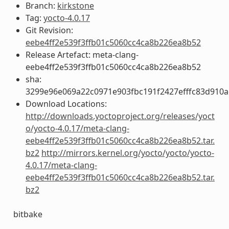
Branch:
kirkstone
Tag:
yocto-4.0.17
Git Revision:
eebe4ff2e539f3ffb01c5060cc4ca8b226ea8b52
Release Artefact: meta-clang-
eebe4ff2e539f3ffb01c5060cc4ca8b226ea8b52
sha:
3299e96e069a22c0971e903fbc191f2427efffc83d910
Download Locations:
http://downloads.yoctoproject.org/releases/yoct
o/yocto-4.0.17/meta-clang-
eebe4ff2e539f3ffb01c5060cc4ca8b226ea8b52.tar.
bz2
http://mirrors.kernel.org/yocto/yocto/yocto-
4.0.17/meta-clang-
eebe4ff2e539f3ffb01c5060cc4ca8b226ea8b52.tar.
bz2
bitbake