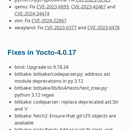
qemu: Fix
CVE-2023-6693
,
CVE-2023-42467
and
CVE-2024-24474
vim: Fix
CVE-2024-22667
xwayland: Fix
CVE-2023-6377
and
CVE-2023-6478
Fixes in Yocto-4.0.17
bind: Upgrade to 9.18.24
bitbake: bitbake/codeparser.py: address ast
module deprecations in py 3.12
bitbake: bitbake/lib/bs4/tests/test_tree.py:
python 3.12 regex
bitbake: codeparser: replace deprecated ast.Str
and ‘s’
bitbake: fetch2: Ensure that git LFS objects are
available
bitbake: tests/fetch: Add real git lfs tests and