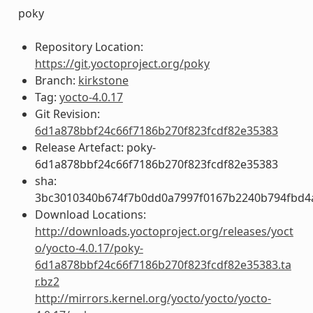
poky
Repository Location:
https://git.yoctoproject.org/poky
Branch:
kirkstone
Tag:
yocto-4.0.17
Git Revision:
6d1a878bbf24c66f7186b270f823fcdf82e35383
Release Artefact: poky-
6d1a878bbf24c66f7186b270f823fcdf82e35383
sha:
3bc3010340b674f7b0dd0a7997f0167b2240b794fbd4
Download Locations:
http://downloads.yoctoproject.org/releases/yoct
o/yocto-4.0.17/poky-
6d1a878bbf24c66f7186b270f823fcdf82e35383.ta
r.bz2
http://mirrors.kernel.org/yocto/yocto/yocto-