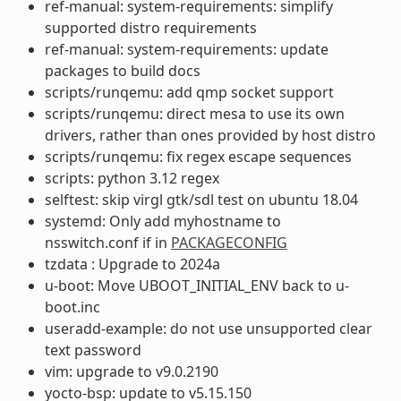
ref-manual: system-requirements: simplify
supported distro requirements
ref-manual: system-requirements: update
packages to build docs
scripts/runqemu: add qmp socket support
scripts/runqemu: direct mesa to use its own
drivers, rather than ones provided by host distro
scripts/runqemu: fix regex escape sequences
scripts: python 3.12 regex
selftest: skip virgl gtk/sdl test on ubuntu 18.04
systemd: Only add myhostname to
nsswitch.conf if in
PACKAGECONFIG
tzdata : Upgrade to 2024a
u-boot: Move UBOOT_INITIAL_ENV back to u-
boot.inc
useradd-example: do not use unsupported clear
text password
vim: upgrade to v9.0.2190
yocto-bsp: update to v5.15.150