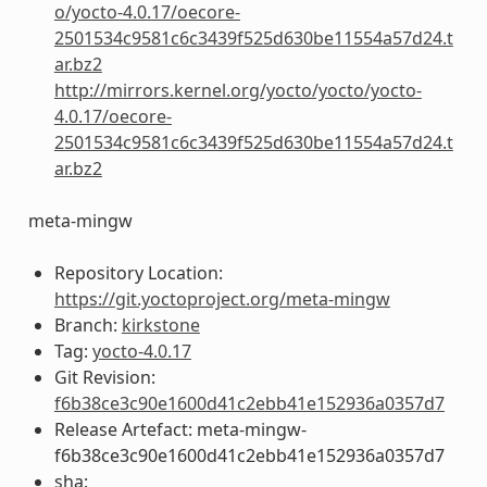
o/yocto-4.0.17/oecore-
2501534c9581c6c3439f525d630be11554a57d24.t
ar.bz2
http://mirrors.kernel.org/yocto/yocto/yocto-
4.0.17/oecore-
2501534c9581c6c3439f525d630be11554a57d24.t
ar.bz2
meta-mingw
Repository Location:
https://git.yoctoproject.org/meta-mingw
Branch:
kirkstone
Tag:
yocto-4.0.17
Git Revision:
f6b38ce3c90e1600d41c2ebb41e152936a0357d7
Release Artefact: meta-mingw-
f6b38ce3c90e1600d41c2ebb41e152936a0357d7
sha: