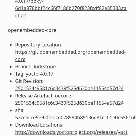
4.0.17/poky-
6d1a878bbf24c66f7186b270f823fcdf82e35383.ta
r.bz2
openembedded-core
Repository Location:
https://git.openembedded.org/openembedded-
core
Branch:
kirkstone
Tag:
yocto-4.0.17
Git Revision:
2501534c9581c6c3439f525d630be11554a57d24
Release Artefact: oecore-
2501534c9581c6c3439f525d630be11554a57d24
sha:
52cc6cce9e920bdce078584b89136e81cc01e0c55616f
Download Locations:
http://downloads.yoctoproject.org/releases/yoct