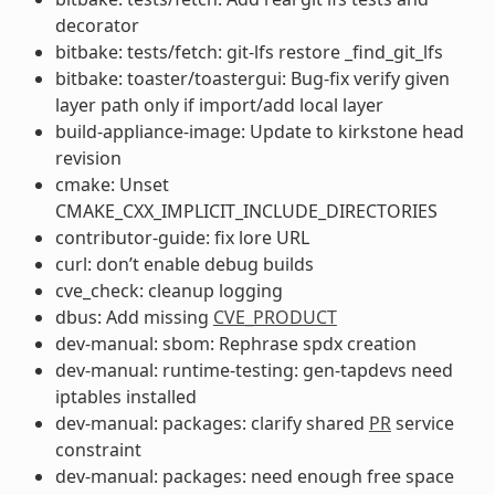
decorator
bitbake: tests/fetch: git-lfs restore _find_git_lfs
bitbake: toaster/toastergui: Bug-fix verify given
layer path only if import/add local layer
build-appliance-image: Update to kirkstone head
revision
cmake: Unset
CMAKE_CXX_IMPLICIT_INCLUDE_DIRECTORIES
contributor-guide: fix lore URL
curl: don’t enable debug builds
cve_check: cleanup logging
dbus: Add missing
CVE_PRODUCT
dev-manual: sbom: Rephrase spdx creation
dev-manual: runtime-testing: gen-tapdevs need
iptables installed
dev-manual: packages: clarify shared
PR
service
constraint
dev-manual: packages: need enough free space