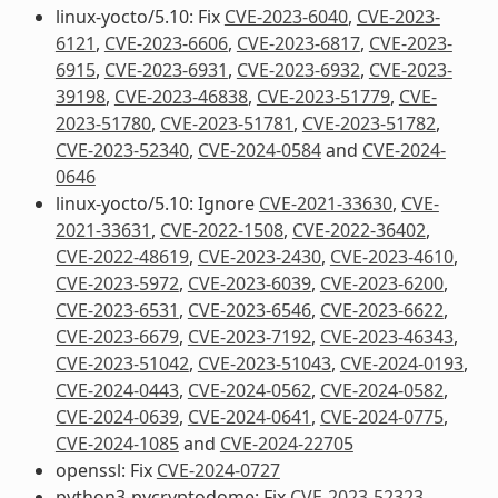
linux-yocto/5.10: Fix
CVE-2023-6040
,
CVE-2023-
6121
,
CVE-2023-6606
,
CVE-2023-6817
,
CVE-2023-
6915
,
CVE-2023-6931
,
CVE-2023-6932
,
CVE-2023-
39198
,
CVE-2023-46838
,
CVE-2023-51779
,
CVE-
2023-51780
,
CVE-2023-51781
,
CVE-2023-51782
,
CVE-2023-52340
,
CVE-2024-0584
and
CVE-2024-
0646
linux-yocto/5.10: Ignore
CVE-2021-33630
,
CVE-
2021-33631
,
CVE-2022-1508
,
CVE-2022-36402
,
CVE-2022-48619
,
CVE-2023-2430
,
CVE-2023-4610
,
CVE-2023-5972
,
CVE-2023-6039
,
CVE-2023-6200
,
CVE-2023-6531
,
CVE-2023-6546
,
CVE-2023-6622
,
CVE-2023-6679
,
CVE-2023-7192
,
CVE-2023-46343
,
CVE-2023-51042
,
CVE-2023-51043
,
CVE-2024-0193
,
CVE-2024-0443
,
CVE-2024-0562
,
CVE-2024-0582
,
CVE-2024-0639
,
CVE-2024-0641
,
CVE-2024-0775
,
CVE-2024-1085
and
CVE-2024-22705
openssl: Fix
CVE-2024-0727
python3-pycryptodome: Fix
CVE-2023-52323