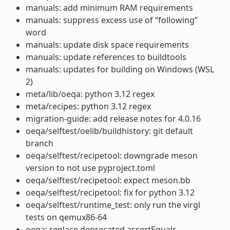
manuals: add minimum RAM requirements
manuals: suppress excess use of “following”
word
manuals: update disk space requirements
manuals: update references to buildtools
manuals: updates for building on Windows (WSL
2)
meta/lib/oeqa: python 3.12 regex
meta/recipes: python 3.12 regex
migration-guide: add release notes for 4.0.16
oeqa/selftest/oelib/buildhistory: git default
branch
oeqa/selftest/recipetool: downgrade meson
version to not use pyproject.toml
oeqa/selftest/recipetool: expect meson.bb
oeqa/selftest/recipetool: fix for python 3.12
oeqa/selftest/runtime_test: only run the virgl
tests on qemux86-64
oeqa: replace deprecated assertEquals