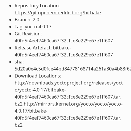
Repository Location:
https://git.openembedded.org/bitbake
Branch:
2.0
Tag:
yocto-4.0.17
Git Revision:
40fd5f4eef7460ca67f32cfce8e229e67e1ff607
Release Artefact: bitbake-
40fd5f4eef7460ca67f32cfce8e229e67e1ff607
sha:
5d20a0e4c5d0fce44bd84778168714a261a30a4b83f6
Download Locations:
http://downloads.yoctoproject.org/releases/yoct
o/yocto-4.0.17/bitbake-
40fd5f4eef7460ca67f32cfce8e229e67e1ff607.tar.
bz2
http://mirrors.kernel.org/yocto/yocto/yocto-
4.0.17/bitbake-
40fd5f4eef7460ca67f32cfce8e229e67e1ff607.tar.
bz2