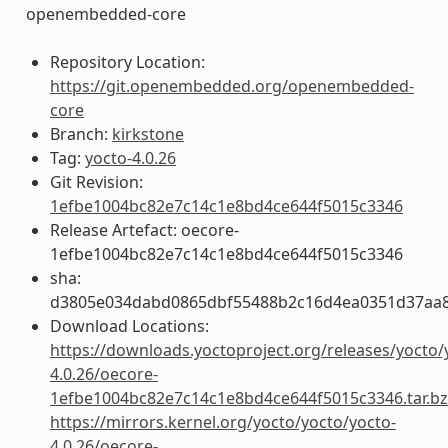
openembedded-core
Repository Location:
https://git.openembedded.org/openembedded-
core
Branch:
kirkstone
Tag:
yocto-4.0.26
Git Revision:
1efbe1004bc82e7c14c1e8bd4ce644f5015c3346
Release Artefact: oecore-
1efbe1004bc82e7c14c1e8bd4ce644f5015c3346
sha:
d3805e034dabd0865dbf55488b2c16d4ea0351d37aa8
Download Locations:
https://downloads.yoctoproject.org/releases/yocto/
4.0.26/oecore-
1efbe1004bc82e7c14c1e8bd4ce644f5015c3346.tar.b
https://mirrors.kernel.org/yocto/yocto/yocto-
4.0.26/oecore-