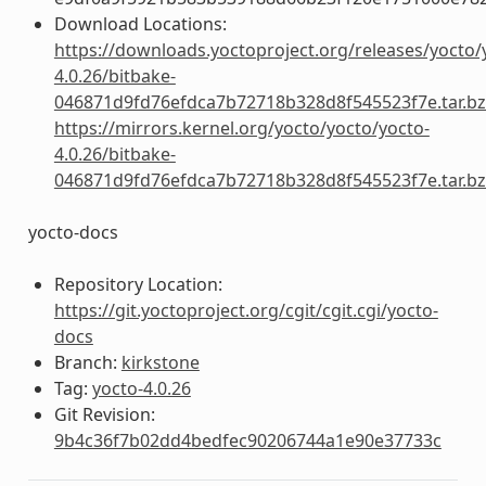
Download Locations:
https://downloads.yoctoproject.org/releases/yocto/
4.0.26/bitbake-
046871d9fd76efdca7b72718b328d8f545523f7e.tar.b
https://mirrors.kernel.org/yocto/yocto/yocto-
4.0.26/bitbake-
046871d9fd76efdca7b72718b328d8f545523f7e.tar.b
yocto-docs
Repository Location:
https://git.yoctoproject.org/cgit/cgit.cgi/yocto-
docs
Branch:
kirkstone
Tag:
yocto-4.0.26
Git Revision:
9b4c36f7b02dd4bedfec90206744a1e90e37733c