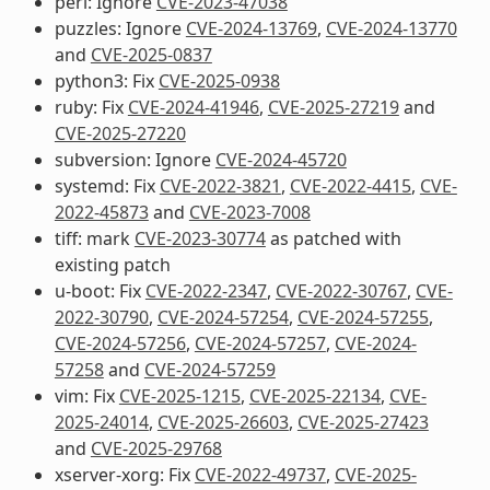
perl: Ignore
CVE-2023-47038
puzzles: Ignore
CVE-2024-13769
,
CVE-2024-13770
and
CVE-2025-0837
python3: Fix
CVE-2025-0938
ruby: Fix
CVE-2024-41946
,
CVE-2025-27219
and
CVE-2025-27220
subversion: Ignore
CVE-2024-45720
systemd: Fix
CVE-2022-3821
,
CVE-2022-4415
,
CVE-
2022-45873
and
CVE-2023-7008
tiff: mark
CVE-2023-30774
as patched with
existing patch
u-boot: Fix
CVE-2022-2347
,
CVE-2022-30767
,
CVE-
2022-30790
,
CVE-2024-57254
,
CVE-2024-57255
,
CVE-2024-57256
,
CVE-2024-57257
,
CVE-2024-
57258
and
CVE-2024-57259
vim: Fix
CVE-2025-1215
,
CVE-2025-22134
,
CVE-
2025-24014
,
CVE-2025-26603
,
CVE-2025-27423
and
CVE-2025-29768
xserver-xorg: Fix
CVE-2022-49737
,
CVE-2025-