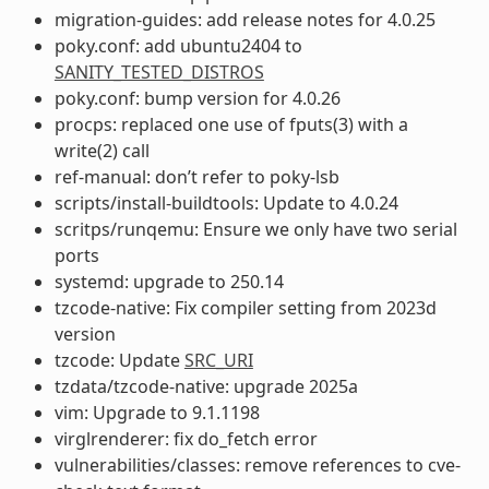
migration-guides: add release notes for 4.0.25
poky.conf: add ubuntu2404 to
SANITY_TESTED_DISTROS
poky.conf: bump version for 4.0.26
procps: replaced one use of fputs(3) with a
write(2) call
ref-manual: don’t refer to poky-lsb
scripts/install-buildtools: Update to 4.0.24
scritps/runqemu: Ensure we only have two serial
ports
systemd: upgrade to 250.14
tzcode-native: Fix compiler setting from 2023d
version
tzcode: Update
SRC_URI
tzdata/tzcode-native: upgrade 2025a
vim: Upgrade to 9.1.1198
virglrenderer: fix do_fetch error
vulnerabilities/classes: remove references to cve-