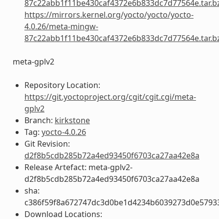
87c22abb1f11be430caf4372e6b833dc7d77564e.tar.b
https://mirrors.kernel.org/yocto/yocto/yocto-
4.0.26/meta-mingw-
87c22abb1f11be430caf4372e6b833dc7d77564e.tar.b
meta-gplv2
Repository Location:
https://git.yoctoproject.org/cgit/cgit.cgi/meta-
gplv2
Branch:
kirkstone
Tag:
yocto-4.0.26
Git Revision:
d2f8b5cdb285b72a4ed93450f6703ca27aa42e8a
Release Artefact: meta-gplv2-
d2f8b5cdb285b72a4ed93450f6703ca27aa42e8a
sha:
c386f59f8a672747dc3d0be1d4234b6039273d0e5793
Download Locations: