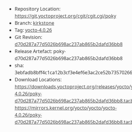
Repository Location:
https://git.yoctoproject.org/cgit/cgit.cgi/poky
Branch:
kirkstone
Tag:
yocto-4.0.26
Git Revision:
d70d287a77d5026b698ac237ab865b2dafd36bb8
Release Artefact: poky-
d70d287a77d5026b698ac237ab865b2dafd36bb8
sha:
3ebfadb8bff4c1ca12b3cf3e4ef6e3ac2ce52b7357026
Download Locations:
https://downloads.yoctoproject.org/releases/yocto/
4.0.26/poky-
d70d287a77d5026b698ac237ab865b2dafd36bb8.tar.
https://mirrors.kernel.org/yocto/yocto/yocto-
4.0.26/poky-
d70d287a77d5026b698ac237ab865b2dafd36bb8.tar.