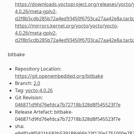
https://downloads.yoctoproject.org/releases/yocto/
4.0.26/meta-gplv2-
d2f8b5cdb285b72a4ed93450f6703ca27aa42e8a.tar.b
https://mirrors.kernel.org/yocto/yocto/yocto-
4.0.26/meta-gplv2-
d2f8b5cdb285b72a4ed93450f6703ca27aa42e8a.tar.b
bitbake
Repository Location:
https://git.openembedded.org/bitbake
Branch:
2.0
Tag:
yocto-4.0.26
Git Revision:
046871d9fd76efdca7b72718b328d8f545523f7e
Release Artefact: bitbake-
046871d9fd76efdca7b72718b328d8f545523f7e
sha:
e9df0a9f5921b583b539188d66b23f120e1751000e78