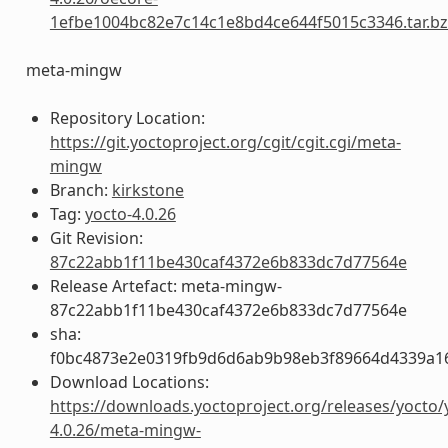
1efbe1004bc82e7c14c1e8bd4ce644f5015c3346.tar.b
meta-mingw
Repository Location:
https://git.yoctoproject.org/cgit/cgit.cgi/meta-
mingw
Branch:
kirkstone
Tag:
yocto-4.0.26
Git Revision:
87c22abb1f11be430caf4372e6b833dc7d77564e
Release Artefact: meta-mingw-
87c22abb1f11be430caf4372e6b833dc7d77564e
sha:
f0bc4873e2e0319fb9d6d6ab9b98eb3f89664d4339a1
Download Locations:
https://downloads.yoctoproject.org/releases/yocto/
4.0.26/meta-mingw-