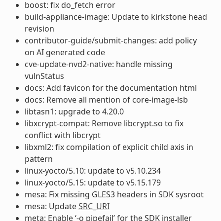
boost: fix do_fetch error
build-appliance-image: Update to kirkstone head
revision
contributor-guide/submit-changes: add policy
on AI generated code
cve-update-nvd2-native: handle missing
vulnStatus
docs: Add favicon for the documentation html
docs: Remove all mention of core-image-lsb
libtasn1: upgrade to 4.20.0
libxcrypt-compat: Remove libcrypt.so to fix
conflict with libcrypt
libxml2: fix compilation of explicit child axis in
pattern
linux-yocto/5.10: update to v5.10.234
linux-yocto/5.15: update to v5.15.179
mesa: Fix missing GLES3 headers in SDK sysroot
mesa: Update
SRC_URI
meta: Enable ‘-o pipefail’ for the SDK installer